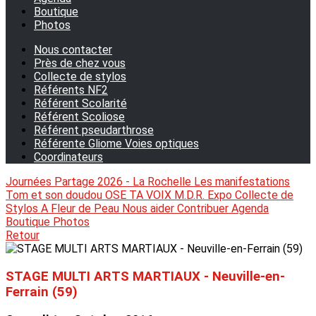
Boutique
Photos
Nous contacter
Près de chez vous
Collecte de stylos
Référents NF2
Référent Scolarité
Référent Scoliose
Référent pseudarthrose
Référente Gliome Voies optiques
Coordinateurs
Journées Partage 2026 - La Rochelle
Les manifestations
Tom et son doudou
OSE TA VOIX
M.D.R. Expo
Collecte de
Stylos
A Fleur de Peau
Nous aider
Contribuer
Agenda
Boutique
Photos
Retour
STAGE MULTI ARTS MARTIAUX - Neuville-en-
Ferrain (59)