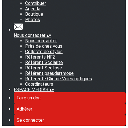
Contribuer
Agenda
Boutique
Photos
Nous contacter
▴
▾
Nous contacter
Près de chez vous
Collecte de stylos
Référents NF2
Référent Scolarité
Référent Scoliose
Référent pseudarthrose
Référente Gliome Voies optiques
Coordinateurs
ESPACE MEDIAS
▴
▾
Faire un don
Adhérer
Se connecter