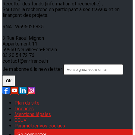
Récolter des fonds (information et recherche) ;
Soutenir la recherche en participant à ses travaux et en
finançant des projets.
RNA : W595026835
3 Rue Raoul Mignon
Appartement 11
59960 Neuville-en-Ferrain
03 20 54 72 76
contact@anrfrance.fr
Je m'abonne à la newsletter
OK
Plan du site
Licences
Mentions légales
CGUV
Paramétrer vos cookies
Se connecter