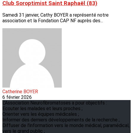
Club Soroptimist Saint Raphaël (83)
Samedi 31 janvier, Cathy BOYER a représenté notre
association et la Fondation CAP NF auprès des...
Catherine BOYER
6 février 2026
L'Association Neurofibromatoses a pour objectifs :
Ecouter les malades et leurs proches ;
Orienter vers les équipes médicales ;
Informer des derniers développements de la recherche ;
Diffuser de l’information vers le monde médical, paramédical,
vers le grand public ;