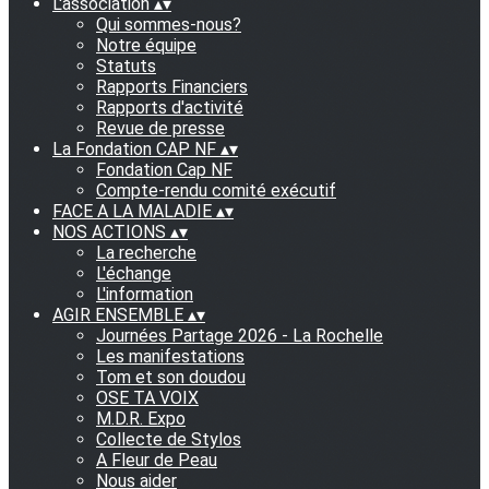
L'association
▴
▾
Qui sommes-nous?
Notre équipe
Statuts
Rapports Financiers
Rapports d'activité
Revue de presse
La Fondation CAP NF
▴
▾
Fondation Cap NF
Compte-rendu comité exécutif
FACE A LA MALADIE
▴
▾
NOS ACTIONS
▴
▾
La recherche
L'échange
L'information
AGIR ENSEMBLE
▴
▾
Journées Partage 2026 - La Rochelle
Les manifestations
Tom et son doudou
OSE TA VOIX
M.D.R. Expo
Collecte de Stylos
A Fleur de Peau
Nous aider