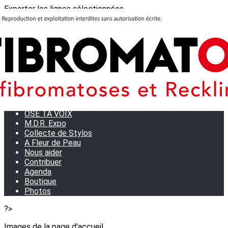
Exporter les lignes sélectionnées
Exporter toutes les colonnes
Exporter uniquement les colonnes affichées
Menu
<
>
Journées Partage 2026 - La Rochelle
Les manifestations
Tom et son doudou
OSE TA VOIX
M.D.R. Expo
Collecte de Stylos
A Fleur de Peau
Nous aider
Contribuer
Agenda
Boutique
Photos
?>
Images de la page d'accueil