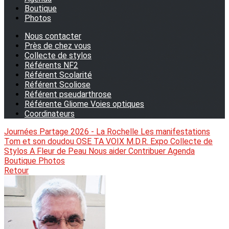
Boutique
Photos
Nous contacter
Près de chez vous
Collecte de stylos
Référents NF2
Référent Scolarité
Référent Scoliose
Référent pseudarthrose
Référente Gliome Voies optiques
Coordinateurs
Journées Partage 2026 - La Rochelle
Les manifestations
Tom et son doudou
OSE TA VOIX
M.D.R. Expo
Collecte de
Stylos
A Fleur de Peau
Nous aider
Contribuer
Agenda
Boutique
Photos
Retour