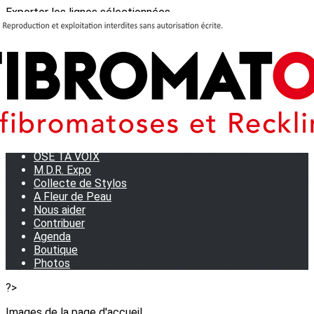
Exporter les lignes sélectionnées
Exporter toutes les colonnes
Exporter uniquement les colonnes affichées
Menu
<
>
Journées Partage 2026 - La Rochelle
Les manifestations
Tom et son doudou
OSE TA VOIX
M.D.R. Expo
Collecte de Stylos
A Fleur de Peau
Nous aider
Contribuer
Agenda
Boutique
Photos
?>
Images de la page d'accueil