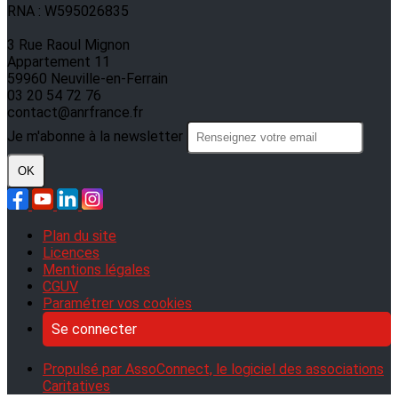
RNA : W595026835
3 Rue Raoul Mignon
Appartement 11
59960 Neuville-en-Ferrain
03 20 54 72 76
contact@anrfrance.fr
Je m'abonne à la newsletter
OK
Plan du site
Licences
Mentions légales
CGUV
Paramétrer vos cookies
Se connecter
Propulsé par AssoConnect, le logiciel des associations
Caritatives