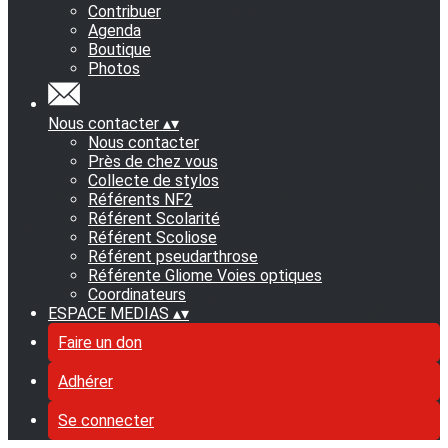
Contribuer
Agenda
Boutique
Photos
Nous contacter
▴
▾
Nous contacter
Près de chez vous
Collecte de stylos
Référents NF2
Référent Scolarité
Référent Scoliose
Référent pseudarthrose
Référente Gliome Voies optiques
Coordinateurs
ESPACE MEDIAS
▴
▾
Faire un don
Adhérer
Se connecter