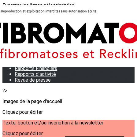
Exporter les lignes sélectionnées
Exporter toutes les colonnes
Exporter uniquement les colonnes affichées
Menu
<
>
Qui sommes-nous?
Notre équipe
Statuts
Rapports Financiers
Rapports d'activité
Revue de presse
?>
Images de la page d'accueil
Cliquez pour éditer
Texte, bouton et/ou inscription à la newsletter
Cliquez pour éditer