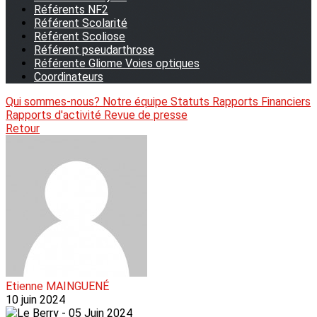
Référents NF2
Référent Scolarité
Référent Scoliose
Référent pseudarthrose
Référente Gliome Voies optiques
Coordinateurs
Qui sommes-nous?
Notre équipe
Statuts
Rapports Financiers
Rapports d'activité
Revue de presse
Retour
Etienne MAINGUENÉ
10 juin 2024