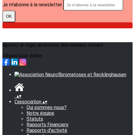
Je m'abonne à la newsletter
OK
Ajoutez un logo, un bouton, des réseaux sociaux
Cliquez pour éditer
.
▴
▾
L'association
▴
▾
Qui sommes-nous?
Notre équipe
Statuts
Rapports Financiers
Rapports d'activité