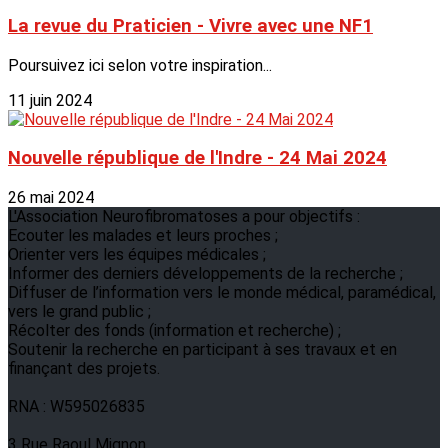
La revue du Praticien - Vivre avec une NF1
Poursuivez ici selon votre inspiration...
11 juin 2024
Nouvelle république de l'Indre - 24 Mai 2024
26 mai 2024
L'Association Neurofibromatoses a pour objectifs :
Ecouter les malades et leurs proches ;
Orienter vers les équipes médicales ;
Informer des derniers développements de la recherche ;
Diffuser de l’information vers le monde médical, paramédical,
vers le grand public ;
Récolter des fonds (information et recherche) ;
Soutenir la recherche en participant à ses travaux et en
finançant des projets.
RNA : W595026835
3 Rue Raoul Mignon