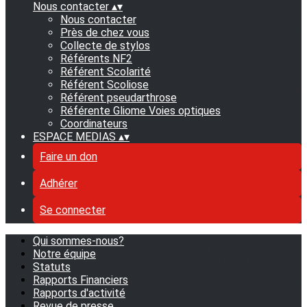
Nous contacter
▴
▾
Nous contacter
Près de chez vous
Collecte de stylos
Référents NF2
Référent Scolarité
Référent Scoliose
Référent pseudarthrose
Référente Gliome Voies optiques
Coordinateurs
ESPACE MEDIAS
▴
▾
Faire un don
Adhérer
Se connecter
Qui sommes-nous?
Notre équipe
Statuts
Rapports Financiers
Rapports d'activité
Revue de presse