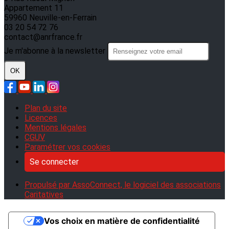
Appartement 11
59960 Neuville-en-Ferrain
03 20 54 72 76
contact@anrfrance.fr
Je m'abonne à la newsletter
OK
Plan du site
Licences
Mentions légales
CGUV
Paramétrer vos cookies
Se connecter
Propulsé par AssoConnect, le logiciel des associations
Caritatives
Vos choix en matière de confidentialité