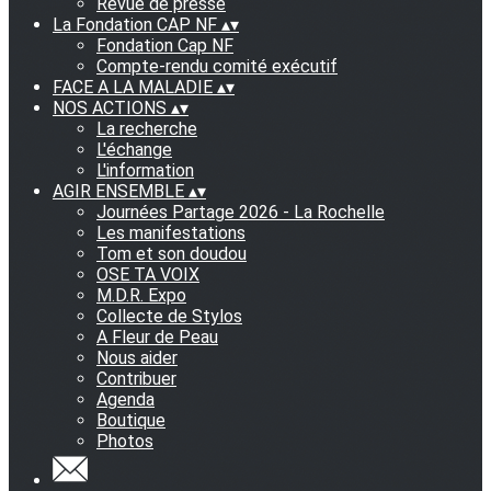
Revue de presse
La Fondation CAP NF
▴
▾
Fondation Cap NF
Compte-rendu comité exécutif
FACE A LA MALADIE
▴
▾
NOS ACTIONS
▴
▾
La recherche
L'échange
L'information
AGIR ENSEMBLE
▴
▾
Journées Partage 2026 - La Rochelle
Les manifestations
Tom et son doudou
OSE TA VOIX
M.D.R. Expo
Collecte de Stylos
A Fleur de Peau
Nous aider
Contribuer
Agenda
Boutique
Photos