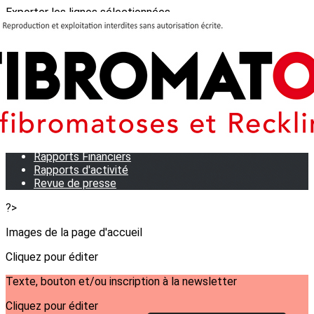
Exporter les lignes sélectionnées
Exporter toutes les colonnes
Exporter uniquement les colonnes affichées
Menu
<
>
Qui sommes-nous?
Notre équipe
Statuts
Rapports Financiers
Rapports d'activité
Revue de presse
?>
Images de la page d'accueil
Cliquez pour éditer
Texte, bouton et/ou inscription à la newsletter
Cliquez pour éditer