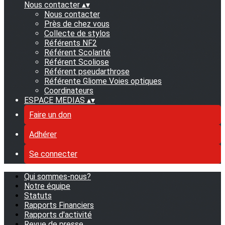
Nous contacter
▴
▾
Nous contacter
Près de chez vous
Collecte de stylos
Référents NF2
Référent Scolarité
Référent Scoliose
Référent pseudarthrose
Référente Gliome Voies optiques
Coordinateurs
ESPACE MEDIAS
▴
▾
Faire un don
Adhérer
Se connecter
Qui sommes-nous?
Notre équipe
Statuts
Rapports Financiers
Rapports d'activité
Revue de presse