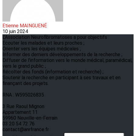
Etienne MAINGUENÉ
10 juin 2024
L'Association Neurofibromatoses a pour objectifs :
Ecouter les malades et leurs proches ;
Orienter vers les équipes médicales ;
Informer des derniers développements de la recherche ;
Diffuser de l’information vers le monde médical, paramédical,
vers le grand public ;
Récolter des fonds (information et recherche) ;
Soutenir la recherche en participant à ses travaux et en
finançant des projets.
RNA : W595026835
3 Rue Raoul Mignon
Appartement 11
59960 Neuville-en-Ferrain
03 20 54 72 76
contact@anrfrance.fr