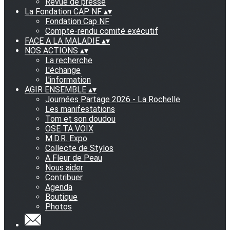
Revue de presse
La Fondation CAP NF
▴
▾
Fondation Cap NF
Compte-rendu comité exécutif
FACE A LA MALADIE
▴
▾
NOS ACTIONS
▴
▾
La recherche
L'échange
L'information
AGIR ENSEMBLE
▴
▾
Journées Partage 2026 - La Rochelle
Les manifestations
Tom et son doudou
OSE TA VOIX
M.D.R. Expo
Collecte de Stylos
A Fleur de Peau
Nous aider
Contribuer
Agenda
Boutique
Photos