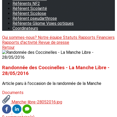
Référents NF2
Référent Scolarité
Référent Scoliose
Référent pseudarthrose
Référente Gliome Voies optiques
Coordinateurs
Qui sommes-nous?
Notre équipe
Statuts
Rapports Financiers
Rapports d'activité
Revue de presse
Retour
Randonnée des Coccinelles - La Manche Libre -
28/05/2016
Article paru à l'occasion de la randonnée de la Manche
Documents
Manche-libre-28052016.jpg