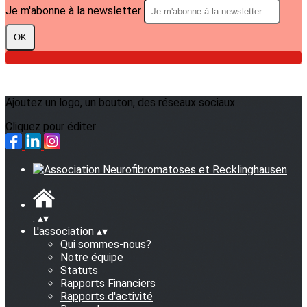
Je m'abonne à la newsletter
OK
Ajoutez un logo, un bouton, des réseaux sociaux
Cliquez pour éditer
.
▴
▾
L'association
▴
▾
Qui sommes-nous?
Notre équipe
Statuts
Rapports Financiers
Rapports d'activité