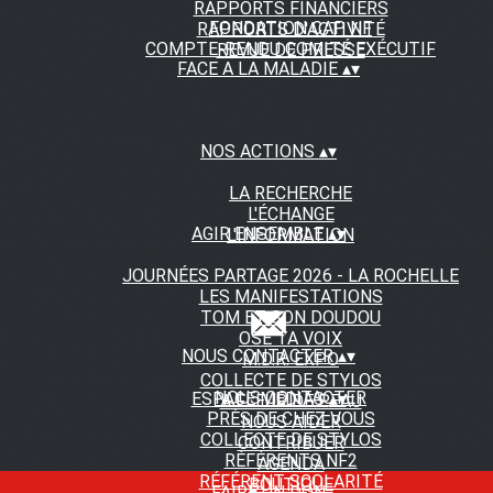
RAPPORTS FINANCIERS
FONDATION CAP NF
RAPPORTS D'ACTIVITÉ
COMPTE-RENDU COMITÉ EXÉCUTIF
REVUE DE PRESSE
FACE A LA MALADIE
▴
▾
NOS ACTIONS
▴
▾
LA RECHERCHE
L'ÉCHANGE
AGIR ENSEMBLE
▴
▾
L'INFORMATION
JOURNÉES PARTAGE 2026 - LA ROCHELLE
LES MANIFESTATIONS
TOM ET SON DOUDOU
OSE TA VOIX
NOUS CONTACTER
▴
▾
M.D.R. EXPO
COLLECTE DE STYLOS
NOUS CONTACTER
ESPACE MEDIAS
▴
▾
A FLEUR DE PEAU
PRÈS DE CHEZ VOUS
NOUS AIDER
COLLECTE DE STYLOS
CONTRIBUER
RÉFÉRENTS NF2
AGENDA
RÉFÉRENT SCOLARITÉ
BOUTIQUE
FAIRE UN DON