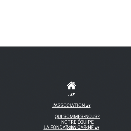
.
▴
▾
L'ASSOCIATION
▴
▾
QUI SOMMES-NOUS?
NOTRE ÉQUIPE
LA FONDATION CAP NF
▴
▾
STATUTS