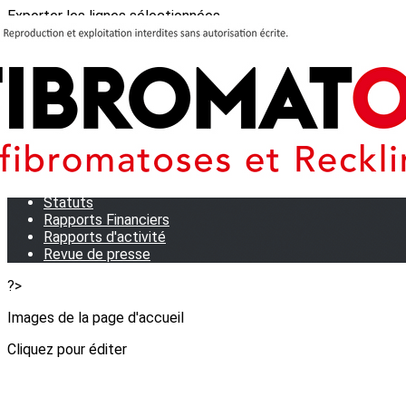
Exporter les lignes sélectionnées
Exporter toutes les colonnes
Exporter uniquement les colonnes affichées
Menu
<
>
Qui sommes-nous?
Notre équipe
Statuts
Rapports Financiers
Rapports d'activité
Revue de presse
?>
Images de la page d'accueil
Cliquez pour éditer