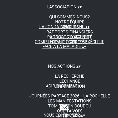
L'ASSOCIATION
▴
▾
QUI SOMMES-NOUS?
NOTRE ÉQUIPE
LA FONDATION CAP NF
▴
▾
STATUTS
RAPPORTS FINANCIERS
FONDATION CAP NF
RAPPORTS D'ACTIVITÉ
COMPTE-RENDU COMITÉ EXÉCUTIF
REVUE DE PRESSE
FACE A LA MALADIE
▴
▾
NOS ACTIONS
▴
▾
LA RECHERCHE
L'ÉCHANGE
AGIR ENSEMBLE
▴
▾
L'INFORMATION
JOURNÉES PARTAGE 2026 - LA ROCHELLE
LES MANIFESTATIONS
TOM ET SON DOUDOU
OSE TA VOIX
NOUS CONTACTER
▴
▾
M.D.R. EXPO