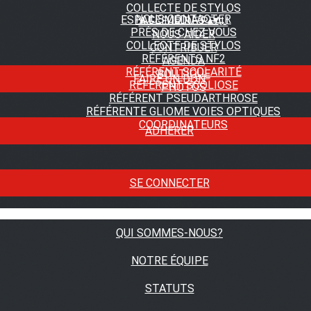
COLLECTE DE STYLOS
NOUS CONTACTER
ESPACE MEDIAS
▴
▾
A FLEUR DE PEAU
PRÈS DE CHEZ VOUS
NOUS AIDER
COLLECTE DE STYLOS
CONTRIBUER
RÉFÉRENTS NF2
AGENDA
RÉFÉRENT SCOLARITÉ
BOUTIQUE
FAIRE UN DON
RÉFÉRENT SCOLIOSE
PHOTOS
RÉFÉRENT PSEUDARTHROSE
RÉFÉRENTE GLIOME VOIES OPTIQUES
COORDINATEURS
ADHÉRER
SE CONNECTER
QUI SOMMES-NOUS?
NOTRE ÉQUIPE
STATUTS