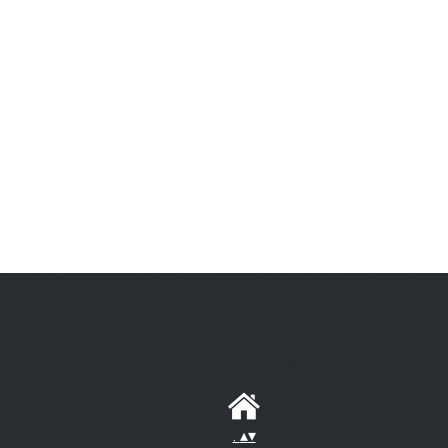
.
▴
▾