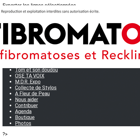
Exporter les lignes sélectionnées
Exporter toutes les colonnes
Exporter uniquement les colonnes affichées
Menu
<
>
Journées Partage 2026 - La Rochelle
Les manifestations
Tom et son doudou
OSE TA VOIX
M.D.R. Expo
Collecte de Stylos
A Fleur de Peau
Nous aider
Contribuer
Agenda
Boutique
Photos
?>