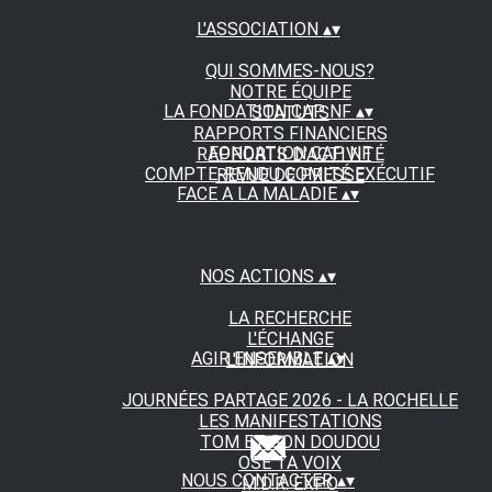
L'ASSOCIATION
▴
▾
QUI SOMMES-NOUS?
NOTRE ÉQUIPE
LA FONDATION CAP NF
▴
▾
STATUTS
RAPPORTS FINANCIERS
FONDATION CAP NF
RAPPORTS D'ACTIVITÉ
COMPTE-RENDU COMITÉ EXÉCUTIF
REVUE DE PRESSE
FACE A LA MALADIE
▴
▾
NOS ACTIONS
▴
▾
LA RECHERCHE
L'ÉCHANGE
AGIR ENSEMBLE
▴
▾
L'INFORMATION
JOURNÉES PARTAGE 2026 - LA ROCHELLE
LES MANIFESTATIONS
TOM ET SON DOUDOU
OSE TA VOIX
NOUS CONTACTER
▴
▾
M.D.R. EXPO