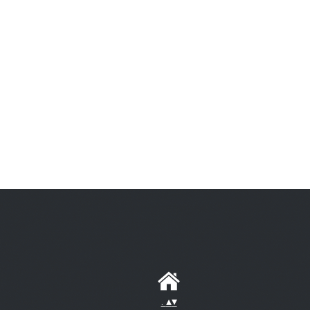
.
▴
▾