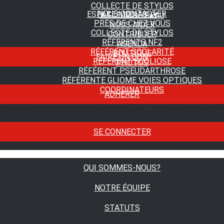
COLLECTE DE STYLOS
NOUS CONTACTER
ESPACE MEDIAS
▴
▾
A FLEUR DE PEAU
PRÈS DE CHEZ VOUS
NOUS AIDER
COLLECTE DE STYLOS
CONTRIBUER
RÉFÉRENTS NF2
AGENDA
RÉFÉRENT SCOLARITÉ
BOUTIQUE
FAIRE UN DON
RÉFÉRENT SCOLIOSE
PHOTOS
RÉFÉRENT PSEUDARTHROSE
RÉFÉRENTE GLIOME VOIES OPTIQUES
COORDINATEURS
ADHÉRER
SE CONNECTER
QUI SOMMES-NOUS?
NOTRE ÉQUIPE
STATUTS