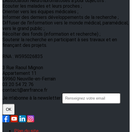
L'Association Neurofibromatoses a pour objectifs :
Ecouter les malades et leurs proches ;
Orienter vers les équipes médicales ;
Informer des derniers développements de la recherche ;
Diffuser de l’information vers le monde médical, paramédical,
vers le grand public ;
Récolter des fonds (information et recherche) ;
Soutenir la recherche en participant à ses travaux et en
finançant des projets.
RNA : W595026835
3 Rue Raoul Mignon
Appartement 11
59960 Neuville-en-Ferrain
03 20 54 72 76
contact@anrfrance.fr
Je m'abonne à la newsletter
OK
Plan du site