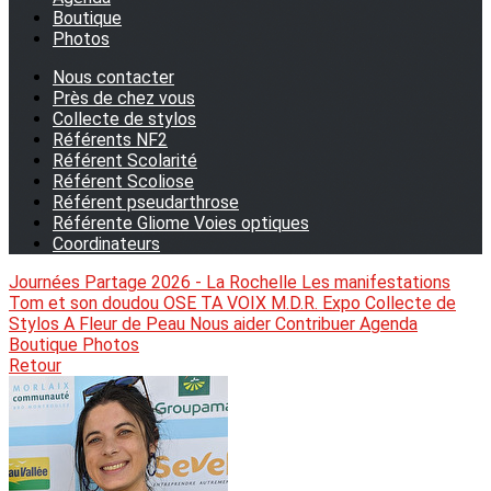
Boutique
Photos
Nous contacter
Près de chez vous
Collecte de stylos
Référents NF2
Référent Scolarité
Référent Scoliose
Référent pseudarthrose
Référente Gliome Voies optiques
Coordinateurs
Journées Partage 2026 - La Rochelle
Les manifestations
Tom et son doudou
OSE TA VOIX
M.D.R. Expo
Collecte de
Stylos
A Fleur de Peau
Nous aider
Contribuer
Agenda
Boutique
Photos
Retour