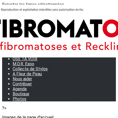
Exporter les lignes sélectionnées
Exporter toutes les colonnes
Exporter uniquement les colonnes affichées
Menu
<
>
Journées Partage 2026 - La Rochelle
Les manifestations
Tom et son doudou
OSE TA VOIX
M.D.R. Expo
Collecte de Stylos
A Fleur de Peau
Nous aider
Contribuer
Agenda
Boutique
Photos
?>
Images de la page d'accueil