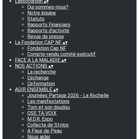
L'association
▴
▾
Qui sommes-nous?
Notre équipe
Statuts
Rapports Financiers
Rapports d'activité
Revue de presse
La Fondation CAP NF
▴
▾
Fondation Cap NF
Compte-rendu comité exécutif
FACE A LA MALADIE
▴
▾
NOS ACTIONS
▴
▾
La recherche
L'échange
L'information
AGIR ENSEMBLE
▴
▾
Journées Partage 2026 - La Rochelle
Les manifestations
Tom et son doudou
OSE TA VOIX
M.D.R. Expo
Collecte de Stylos
A Fleur de Peau
Nous aider