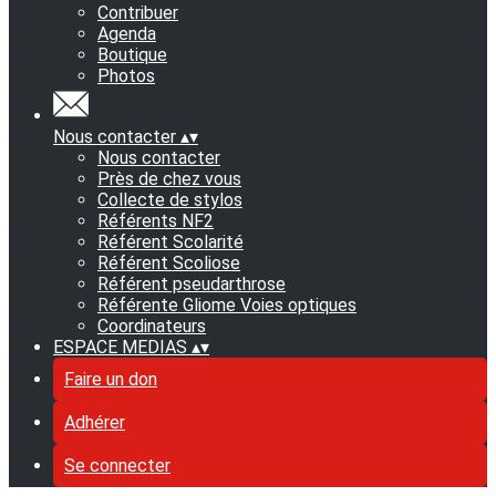
Contribuer
Agenda
Boutique
Photos
Nous contacter
▴
▾
Nous contacter
Près de chez vous
Collecte de stylos
Référents NF2
Référent Scolarité
Référent Scoliose
Référent pseudarthrose
Référente Gliome Voies optiques
Coordinateurs
ESPACE MEDIAS
▴
▾
Faire un don
Adhérer
Se connecter