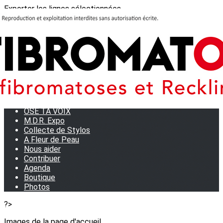
Exporter les lignes sélectionnées
Exporter toutes les colonnes
Exporter uniquement les colonnes affichées
Menu
<
>
Journées Partage 2026 - La Rochelle
Les manifestations
Tom et son doudou
OSE TA VOIX
M.D.R. Expo
Collecte de Stylos
A Fleur de Peau
Nous aider
Contribuer
Agenda
Boutique
Photos
?>
Images de la page d'accueil