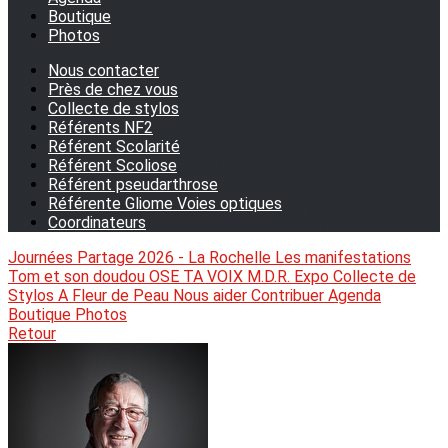
Boutique
Photos
Nous contacter
Près de chez vous
Collecte de stylos
Référents NF2
Référent Scolarité
Référent Scoliose
Référent pseudarthrose
Référente Gliome Voies optiques
Coordinateurs
Journées Partage 2026 - La Rochelle
Les manifestations
Tom et son doudou
OSE TA VOIX
M.D.R. Expo
Collecte de
Stylos
A Fleur de Peau
Nous aider
Contribuer
Agenda
Boutique
Photos
Retour