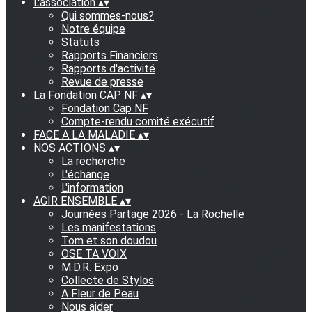
L'association
▴
▾
Qui sommes-nous?
Notre équipe
Statuts
Rapports Financiers
Rapports d'activité
Revue de presse
La Fondation CAP NF
▴
▾
Fondation Cap NF
Compte-rendu comité exécutif
FACE A LA MALADIE
▴
▾
NOS ACTIONS
▴
▾
La recherche
L'échange
L'information
AGIR ENSEMBLE
▴
▾
Journées Partage 2026 - La Rochelle
Les manifestations
Tom et son doudou
OSE TA VOIX
M.D.R. Expo
Collecte de Stylos
A Fleur de Peau
Nous aider