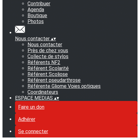
Contribuer
Agenda
Boutique
Photos
Nous contacter
▴
▾
Nous contacter
Près de chez vous
Collecte de stylos
Référents NF2
Référent Scolarité
Référent Scoliose
Référent pseudarthrose
Référente Gliome Voies optiques
Coordinateurs
ESPACE MEDIAS
▴
▾
Faire un don
Adhérer
Se connecter