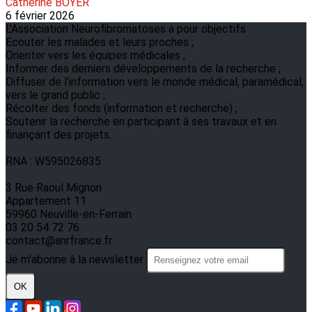
Catherine BOYER
6 février 2026
L'Association Neurofibromatoses a pour objectifs :
Ecouter les malades et leurs proches ;
Orienter vers les équipes médicales ;
Informer des derniers développements de la recherche ;
Diffuser de l’information vers le monde médical, paramédical,
vers le grand public ;
Récolter des fonds (information et recherche) ;
Soutenir la recherche en participant à ses travaux et en
finançant des projets.
RNA : W595026835
3 Rue Raoul Mignon
Appartement 11
59960 Neuville-en-Ferrain
03 20 54 72 76
contact@anrfrance.fr
Je m'abonne à la newsletter
OK