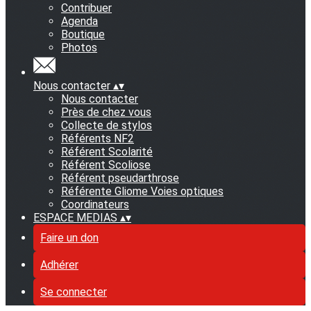
Contribuer
Agenda
Boutique
Photos
Nous contacter
▴
▾
Nous contacter
Près de chez vous
Collecte de stylos
Référents NF2
Référent Scolarité
Référent Scoliose
Référent pseudarthrose
Référente Gliome Voies optiques
Coordinateurs
ESPACE MEDIAS
▴
▾
Faire un don
Adhérer
Se connecter