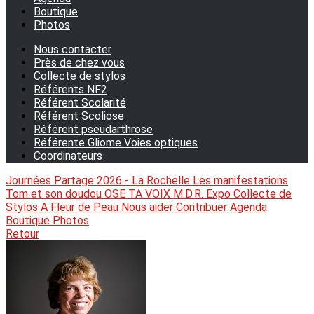
Boutique
Photos
Nous contacter
Près de chez vous
Collecte de stylos
Référents NF2
Référent Scolarité
Référent Scoliose
Référent pseudarthrose
Référente Gliome Voies optiques
Coordinateurs
Journées Partage 2026 - La Rochelle
Les manifestations
Tom et son doudou
OSE TA VOIX
M.D.R. Expo
Collecte de
Stylos
A Fleur de Peau
Nous aider
Contribuer
Agenda
Boutique
Photos
Retour