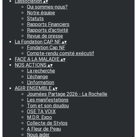
L'association
▴
▾
Qui sommes-nous?
Notre équipe
Statuts
Rapports Financiers
Rapports d'activité
Revue de presse
La Fondation CAP NF
▴
▾
Fondation Cap NF
Compte-rendu comité exécutif
FACE A LA MALADIE
▴
▾
NOS ACTIONS
▴
▾
La recherche
L'échange
L'information
AGIR ENSEMBLE
▴
▾
Journées Partage 2026 - La Rochelle
Les manifestations
Tom et son doudou
OSE TA VOIX
M.D.R. Expo
Collecte de Stylos
A Fleur de Peau
Nous aider