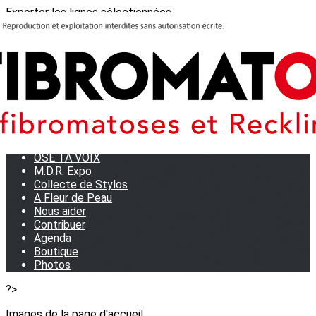
Exporter les lignes sélectionnées
Exporter toutes les colonnes
Exporter uniquement les colonnes affichées
Menu
<
>
Journées Partage 2026 - La Rochelle
Les manifestations
Tom et son doudou
OSE TA VOIX
M.D.R. Expo
Collecte de Stylos
A Fleur de Peau
Nous aider
Contribuer
Agenda
Boutique
Photos
?>
Images de la page d'accueil