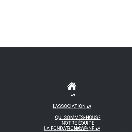
.
▴
▾
L'ASSOCIATION
▴
▾
QUI SOMMES-NOUS?
NOTRE ÉQUIPE
LA FONDATION CAP NF
▴
▾
STATUTS