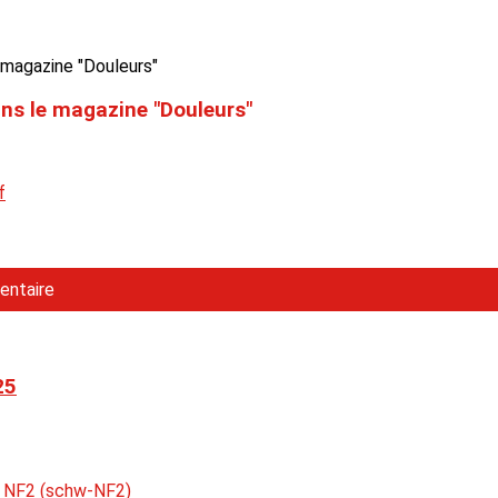
ans le magazine "Douleurs"
f
entaire
25