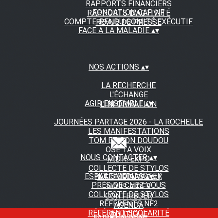
RAPPORTS FINANCIERS
FONDATION CAP NF
RAPPORTS D'ACTIVITÉ
COMPTE-RENDU COMITÉ EXÉCUTIF
REVUE DE PRESSE
FACE A LA MALADIE
▴
▾
NOS ACTIONS
▴
▾
LA RECHERCHE
L'ÉCHANGE
AGIR ENSEMBLE
▴
▾
L'INFORMATION
JOURNÉES PARTAGE 2026 - LA ROCHELLE
LES MANIFESTATIONS
TOM ET SON DOUDOU
OSE TA VOIX
NOUS CONTACTER
▴
▾
M.D.R. EXPO
COLLECTE DE STYLOS
NOUS CONTACTER
ESPACE MEDIAS
▴
▾
A FLEUR DE PEAU
PRÈS DE CHEZ VOUS
NOUS AIDER
COLLECTE DE STYLOS
CONTRIBUER
RÉFÉRENTS NF2
AGENDA
RÉFÉRENT SCOLARITÉ
BOUTIQUE
FAIRE UN DON