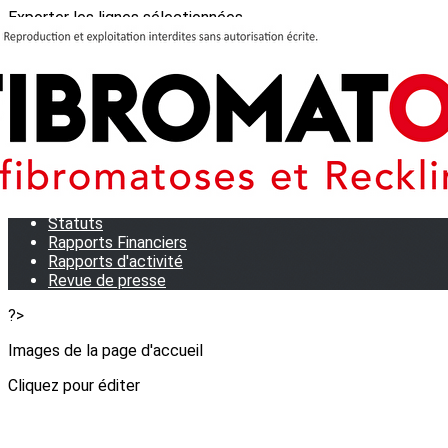
Exporter les lignes sélectionnées
Exporter toutes les colonnes
Exporter uniquement les colonnes affichées
Menu
<
>
Qui sommes-nous?
Notre équipe
Statuts
Rapports Financiers
Rapports d'activité
Revue de presse
?>
Images de la page d'accueil
Cliquez pour éditer