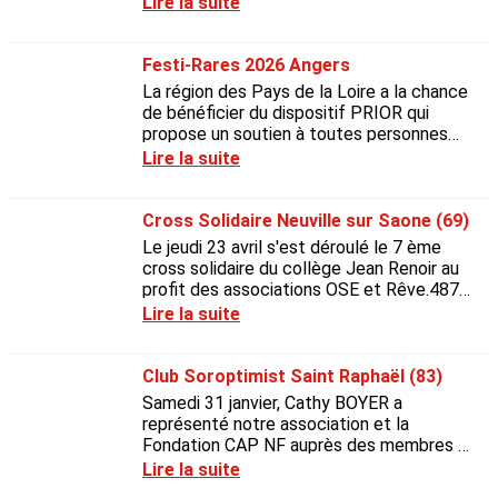
Lire la suite
recherche sur cette maladie...
Festi-Rares 2026 Angers
La région des Pays de la Loire a la chance
de bénéficier du dispositif PRIOR qui
propose un soutien à toutes personnes
confrontées à une maladie rare vivant dans
Lire la suite
la région des...
Cross Solidaire Neuville sur Saone (69)
Le jeudi 23 avril s'est déroulé le 7 ème
cross solidaire du collège Jean Renoir au
profit des associations OSE et Rêve.487
élèves ont couru, marché, rigolé et
Lire la suite
l'association est...
Club Soroptimist Saint Raphaël (83)
Samedi 31 janvier, Cathy BOYER a
représenté notre association et la
Fondation CAP NF auprès des membres du
Club Soroptimist de Saint-Raphaël (83) et
Lire la suite
d'Hélène GRAS sa...