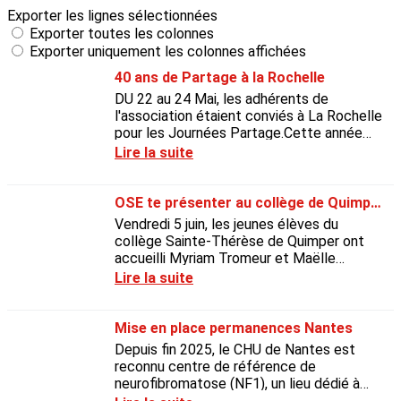
Exporter les lignes sélectionnées
Exporter toutes les colonnes
Exporter uniquement les colonnes affichées
40 ans de Partage à la Rochelle
DU 22 au 24 Mai, les adhérents de
l'association étaient conviés à La Rochelle
pour les Journées Partage.Cette année
ces journées venaient sonner le 40ème
Lire la suite
anniversaire de notre...
OSE te présenter au collège de Quimper (29)
Vendredi 5 juin, les jeunes élèves du
collège Sainte-Thérèse de Quimper ont
accueilli Myriam Tromeur et Maëlle
Walczak, déléguées dans le Finistère. Des
Lire la suite
échanges nourris ont...
Mise en place permanences Nantes
Depuis fin 2025, le CHU de Nantes est
reconnu centre de référence de
neurofibromatose (NF1), un lieu dédié à
l’accompagnement des patients et à la